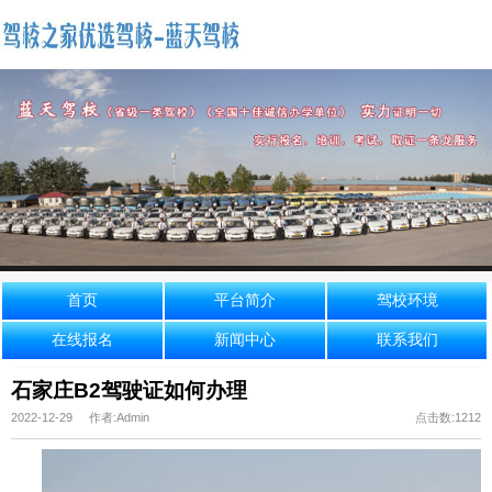
首页
平台简介
驾校环境
在线报名
新闻中心
联系我们
石家庄B2驾驶证如何办理
2022-12-29 作者:Admin
点击数:1212