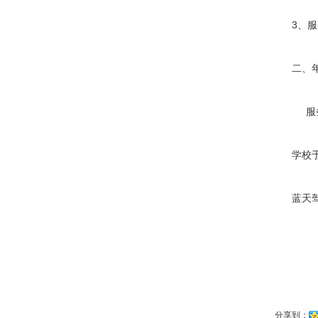
3、
二、
服务
学校
蓝天
二
分享到：