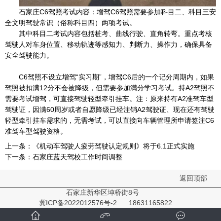
石家庄C6驾照考试内容：增驾C6驾照需要参加科目二、科目三安
全文明驾驶常识（俗称科目四）两项考试。
其中科目二考试内容包括桩考、曲线行驶、直角转弯。重点考核
驾驶人对车身位置、移动轨迹等感知力、判断力、操作力，确保具备
安全驾驶能力。
C6驾照不设立增驾“实习期”，增驾C6后的一个记分周期内，如果
驾照被扣满12分不会被降级，但需要参加满分学习考试。持A2驾照不
需要考试增驾，可直接驾驶轻型牵引挂车。注：原来持有A2准驾车型
驾驶证，因满60周岁或者自愿降级已经注销A2驾驶证、现在还有驾驶
轻型牵引挂车需求的，无需考试，可以直接向车辆管理所申请签注C6
准驾车型驾驶资格。
上一条：
《机动车驾驶人疲劳驾驶认定规则》将于6.1正式实施
下一条：
石家庄蓝天驾校工作时间调整
返回顶部
石家庄新华区坤桥街8号
冀ICP备2022012576号-2
18631165822