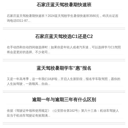
石家庄蓝天驾校暑期快速班
石家庄蓝天驾校暑期快速班？2024蓝天驾校学生暑假快速班3580元，45天出证咨
询电话0311-87...
石家庄蓝天驾校选C1还是C2
在手动挡和自动挡间做选择时：如果你是年轻人或者汽车迷，可以选择学习C1驾照
将会是更好的选择。不少老司...
蓝天驾校暑期学车“惠”报名
又是一年高考季，这一年我们18岁啦，开启人生新阶段，报名学车取驾照，愿你的
人生如驾驶，一路顺风，自由...
逾期一年与逾期三年有什么区别
依据《驾驶证申领和使用规定》（公安部令第162号）第六十三条：机动车驾驶人
应当于机动车驾驶证有效期满...