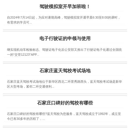
驾驶模拟室开早加班啦！
自2024年7月14日起，为应对暑期高峰，驾驶模拟室开通早晨6:30至8:00的课时，
有需求的学员可...
电子行驶证的申领与使用
继实现机动车检验标志、驾驶证电子化后公安部又推出了行驶证电子化通过全国统
一的“交管12123”APP...
石家庄蓝天驾校考试场地
石家庄蓝天驾校考试场地位于新华区西北二环景秀路西头，蓝天驾校考试场是新华
区大型考场，紧邻二环交通便利...
石家庄口碑好的驾校有哪些
石家庄口碑好的驾校有哪些?蓝天驾校为您服务，蓝天驾校成立于1992年，成立至
今已有30多年的历程了，...