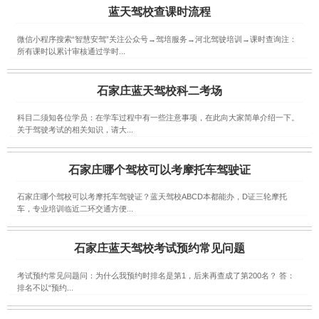
蓝天驾校查课时流程
微信小程序搜索“智慧安驾”关注公众号→驾培服务→河北驾驶培训→课时查询注：
所有课时以累计审核通过学时...
石家庄蓝天驾校科二考场
科目二须知各位学员：在学车过程中有一些注意事项，在此向大家简单介绍一下。
关于驾驶考试的相关知识，请大...
石家庄哪个驾校可以考摩托车驾驶证
石家庄哪个驾校可以考摩托车驾驶证？蓝天驾校ABCD本都能办，D证三轮摩托
车，专业培训临近二环交通方便...
石家庄蓝天驾校考试预约常见问题
考试预约常见问题问：为什么我预约时排名是第1，后来再查成了第200名？ 答：
排名不以“预约...